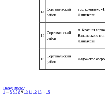
Сортавальский
тур. комплекс «
14
район
Ляппяярви
п. Красная горка
Сортавальский
15
Валаамского мон
район
Ляппяярви
Сортавальский
16
Ладожское озеро
район
Назад
Вперед
1
...
5
6
7
8
9
10
11
12
13
...
15