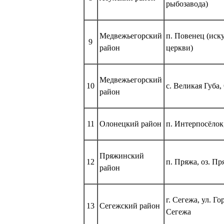
рыбозавода)
Медвежьегорский
п. Повенец (иск
9
район
церкви)
Медвежьегорский
10
с. Великая Губа,
район
11
Олонецкий район
п. Интерпосёлок
Пряжинский
12
п. Пряжа, оз. П
район
г. Сегежа, ул. Г
13
Сегежский район
Сегежа