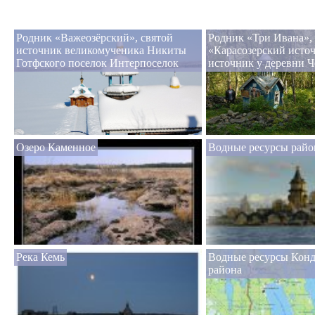
Родник «Важеозёрский», святой
Родник «Три Ивана»,
источник великомученика Никиты
«Карасозерский источ
Готфского поселок Интерпоселок
источник у деревни 
Озеро Каменное
Водные ресурсы райо
Река Кемь
Водные ресурсы Кон
района