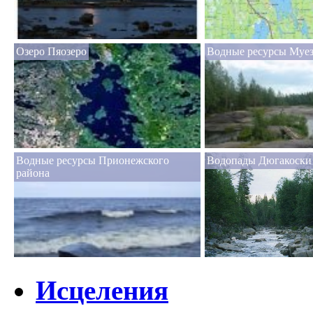
Озеро Пяозеро
Водные ресурсы Муез
Водные ресурсы Прионежского
Водопады Дюгакоски
района
Исцеления