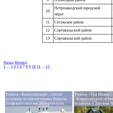
Петрозаводский юродской
10
округ
11
Сегежское район
12
Сортавальский район
13
Сортавальский район
Назад
Вперед
1
...
3
4
5
6
7
8
9
10
11
...
15
Родник «Важеозёрский», святой
Родник «Три Ивана»,
источник великомученика Никиты
«Карасозерский источ
Готфского поселок Интерпоселок
источник у деревни 