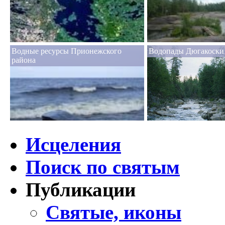
Водные ресурсы Прионежского
Водопады Дюгакоски
района
Исцеления
Поиск по святым
Публикации
Святые, иконы