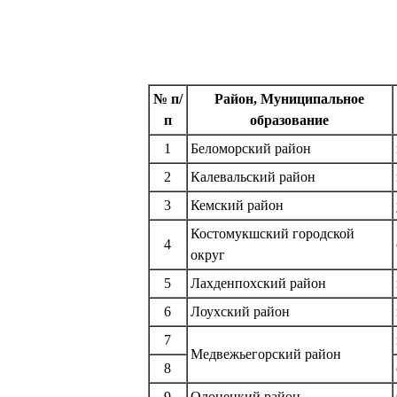
№ п/
Район, Муниципальное
п
образование
1
Беломорский район
2
Калевальский район
3
Кемский район
Костомукшский городской
4
округ
5
Лахденпохский район
6
Лоухский район
7
Медвежьегорский район
8
9
Олонецкий район