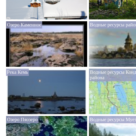
Озеро Каменное
Водные ресурсы райо
Река Кемь
Водные ресурсы Кон
района
Озеро Пяозеро
Водные ресурсы Муез