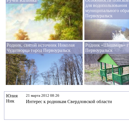
Ручей Калинка
Особенности поисков
для водопользования
муниципального обра
Первоуральск
Родник, святой источник Николая
Родник «Шишмарь» г
Чудотворца город Первоуральск
Первоуральск
Юлия
21 марта 2012 08:26
Ник
Интерес к родникам Свердловской области