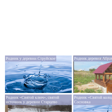
Родник у деревни Струйское
Родник деревня Абра
Родник «Святой ключ», святой
Родник «Святой коло
источник у деревни Старцево
Сосновка