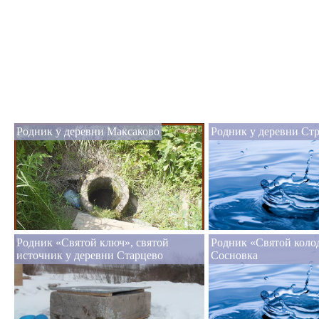
Родник у деревни Максаково
Родник у деревни Ст
Родник «Святой ключ», святой
Родник «Святой коло
источник у деревни Старцево
Сосновка