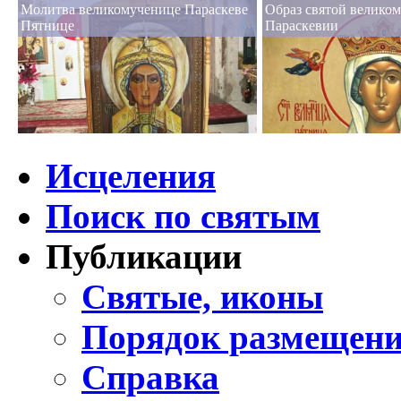
Молитва великомученице Параскеве
Образ святой велико
Пятнице
Параскевии
Исцеления
Поиск по святым
Публикации
Святые, иконы
Порядок размещени
Справка