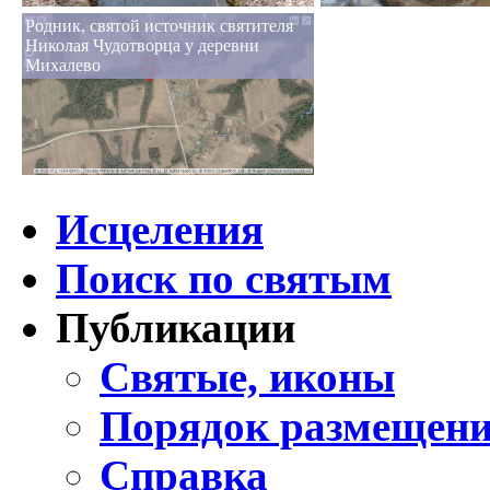
Родник, святой источник святителя
Николая Чудотворца у деревни
Михалево
Исцеления
Поиск по святым
Публикации
Святые, иконы
Порядок размещени
Справка