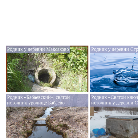
Родник у деревни Максаково
Родник у деревни Ст
Родник «Бабаевский», святой
Родник «Святой ключ
источник урочище Бабаево
источник у деревни 