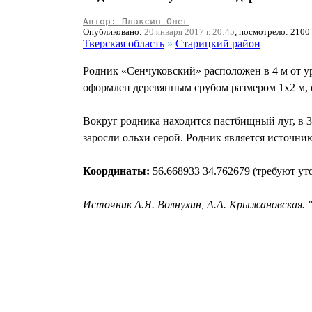
Автор: Плаксин Олег
Опубликовано:
20 января 2017 г. 20:45
, посмотрело: 2100
Тверская область
»
Старицкий район
Родник «Сенчуковский» расположен в 4 м от ур
оформлен деревянным срубом размером 1x2 м, с
Вокруг родника находится пастбищный луг, в 3
заросли ольхи серой. Родник является источни
Координаты:
56.668933 34.762679 (требуют ут
Источник А.Я. Волнухин, А.А. Крыжановская. 