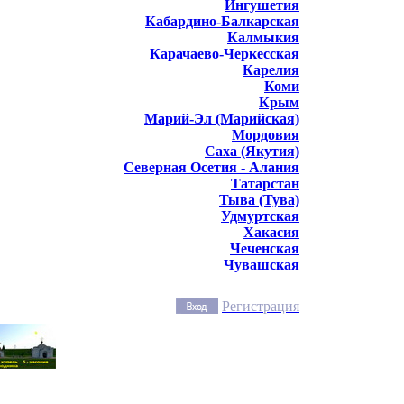
Ингушетия
Кабардино-Балкарская
Калмыкия
Карачаево-Черкесская
Карелия
Коми
Крым
Марий-Эл (Марийская)
Мордовия
Саха (Якутия)
Северная Осетия - Алания
Татарстан
Тыва (Тува)
Удмуртская
Хакасия
Чеченская
Чувашская
Регистрация