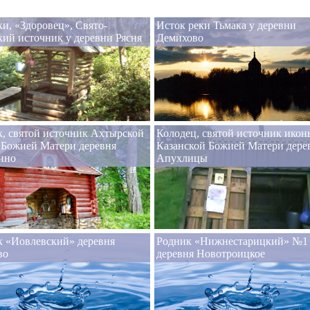
и, «Здоровец», Свято-
Исток реки Тьмака у деревни
ий источник у деревни Рясня
Демихово
, святой источник Ахтырской
Колодец, святой источник икон
 Божией Матери деревня
Казанской Божией Матери дере
ино
Апухлицы
к «Иовлевский» деревня
Родник «Нижнестарицкий» №1
во
деревня Новотроицкое