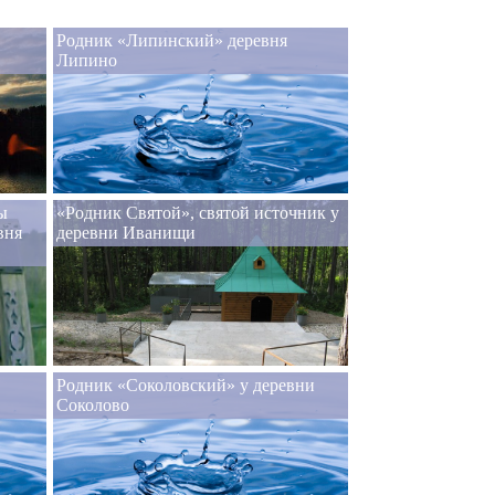
Родник «Липинский» деревня
Липино
ы
«Родник Святой», святой источник у
вня
деревни Иванищи
Родник «Соколовский» у деревни
Соколово