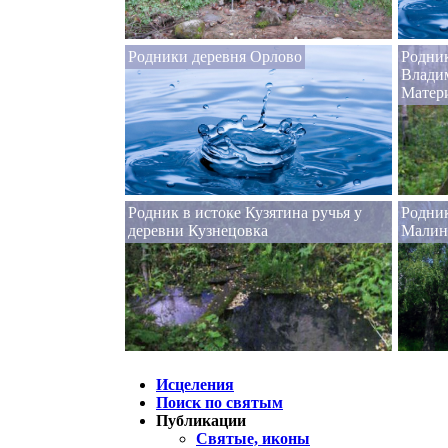
Родники деревня Орлово
Родник
Влади
Матери
Родник в истоке Кузятина ручья у
Родник
деревни Кузнецовка
Малин
Исцеления
Поиск по святым
Публикации
Святые, иконы