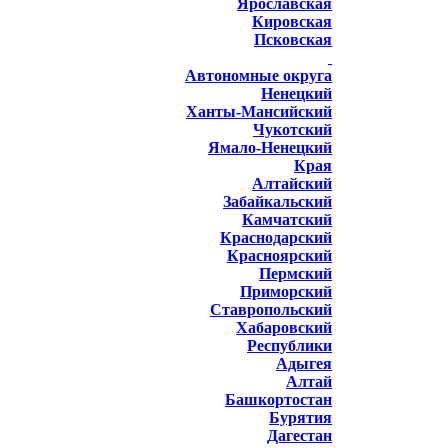
Ярославская
Кировская
Псковская
Автономные округа
Ненецкий
Ханты-Мансийский
Чукотский
Ямало-Ненецкий
Края
Алтайский
Забайкальский
Камчатский
Краснодарский
Красноярский
Пермский
Приморский
Ставропольский
Хабаровский
Республики
Адыгея
Алтай
Башкортостан
Бурятия
Дагестан