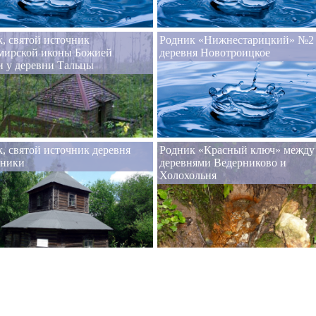
, святой источник
Родник «Нижнестарицкий» №2
мирской иконы Божией
деревня Новотроицкое
 у деревни Тальцы
, святой источник деревня
Родник «Красный ключ» между
ники
деревнями Ведерниково и
Холохольня