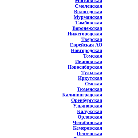
Московская
Смоленская
Вологодская
Мурманская
Тамбовская
Воронежская
Нижегородская
Тверская
Еврейская АО
Новгородская
Томская
Ивановская
Новосибирская
Тульская
Иркутская
Омская
Тюменская
Калининградская
Оренбургская
Ульяновская
Калужская
Орловская
Челябинская
Кемеровская
Пензенская