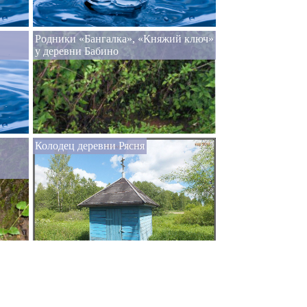
Родники «Бангалка», «Княжий ключ»
у деревни Бабино
Колодец деревни Рясня