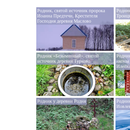
Родник, святой источник пророка
Родник
Иоанна Предтечи, Крестителя
Троицк
Господня деревня Маслово
Родник «Безымянный», святой
Родник
источник деревня Турково
иконы
Илейк
Родник у деревни Родня
Родни
Иовле