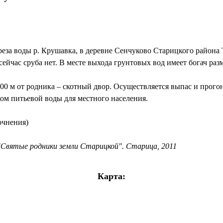
еза воды р. Крушавка, в деревне Сенчуково Старицкого района
ейчас сруба нет. В месте выхода грунтовых вод имеет богач раз
00 м от родника – скотный двор. Осуществляется выпас и прого
ком питьевой воды для местного населения.
очнения)
"Святые родники земли Старицкой". Старица, 2011
Карта: