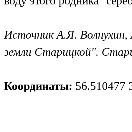
воду этого родника "сере
Источник А.Я. Волнухин,
земли Старицкой". Стари
Координаты:
56.510477 