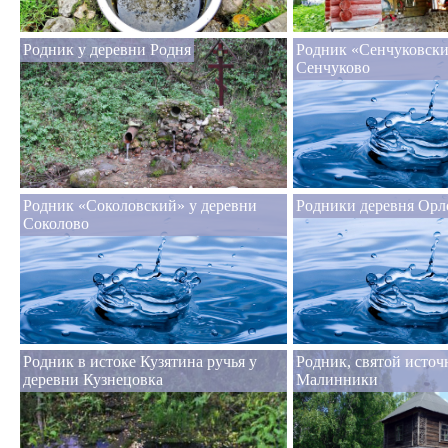
Родник у деревни Родня
Родник «Сенчуковски
Сенчуково
Родник «Соколовский» у деревни
Родники деревня Орл
Соколово
Родник в истоке Кузятина ручья у
Родник, святой источ
деревни Кузнецовка
Малинники