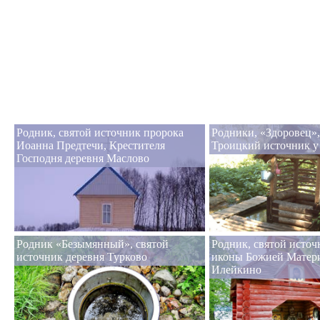
Родник, святой источник пророка
Родники, «Здоровец»,
Иоанна Предтечи, Крестителя
Троицкий источник у
Господня деревня Маслово
Родник «Безымянный», святой
Родник, святой исто
источник деревня Турково
иконы Божией Матери
Илейкино