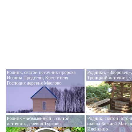
Родник, святой источник пророка
Родники, «Здоровец»,
Иоанна Предтечи, Крестителя
Троицкий источник у
Господня деревня Маслово
Родник «Безымянный», святой
Родник, святой исто
источник деревня Турково
иконы Божией Матери
Илейкино