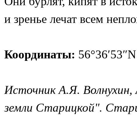
Они бурлят, кипят в исто
и зренье лечат всем непло
Координаты:
56°36′53″N 
Источник А.Я. Волнухин,
земли Старицкой". Стари