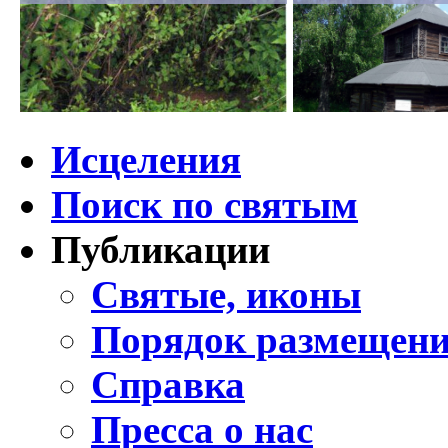
Исцеления
Поиск по святым
Публикации
Святые, иконы
Порядок размещени
Справка
Пресса о нас