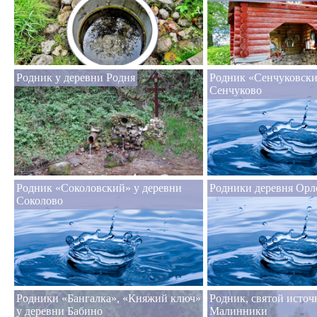
Родник у деревни Родня
Родник «Сенчуковски
Сенчуково
Родник «Соколовский» у деревни
Родники деревня Орл
Соколово
Родники «Бангалка», «Княжий ключ»
Родник, святой источ
у деревни Бабино
Малинники