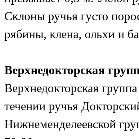
Склоны ручья густо порос
рябины, клена, ольхи и б
Верхнедокторская груп
Верхнедокторская группа
течении ручья Докторский
Нижнеменделеевской гру