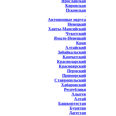
Ярославская
Кировская
Псковская
Автономные округа
Ненецкий
Ханты-Мансийский
Чукотский
Ямало-Ненецкий
Края
Алтайский
Забайкальский
Камчатский
Краснодарский
Красноярский
Пермский
Приморский
Ставропольский
Хабаровский
Республики
Адыгея
Алтай
Башкортостан
Бурятия
Дагестан