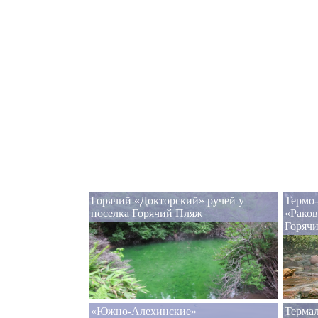
Горячий «Докторский» ручей у
Термо
поселка Горячий Пляж
«Раков
Горяч
«Южно-Алехинские»
Терма