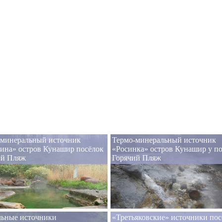
-минеральный источник
Термо-минеральный источник
ина» остров Кунашир посёлок
«Росинка» остров Кунашир у по
ий Пляж
Горячий Пляж
льные источники
«Третьяковские» источники пос