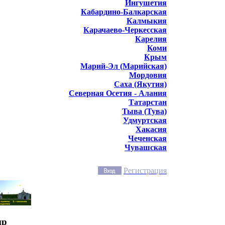
Ингушетия
Кабардино-Балкарская
Калмыкия
Карачаево-Черкесская
Карелия
Коми
Крым
Марий-Эл (Марийская)
Мордовия
Саха (Якутия)
Северная Осетия - Алания
Татарстан
Тыва (Тува)
Удмуртская
Хакасия
Чеченская
Чувашская
Регистрация
ир