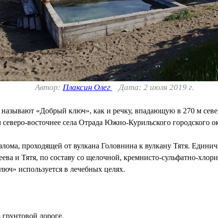
Автор:
Плаксин Олег
Дата: 2 июля 2019 г.
 называют «Добрый ключ», как и речку, впадающую в 270 м севе
м северо-восточнее села Отрада Южно-Курильского городского о
лома, проходящей от вулкана Головнина к вулкану Тятя. Едини
ева и Тятя, по составу со щелочной, кремнисто-сульфатно-хло
люч» используется в лечебных целях.
 грунтовой дороге.