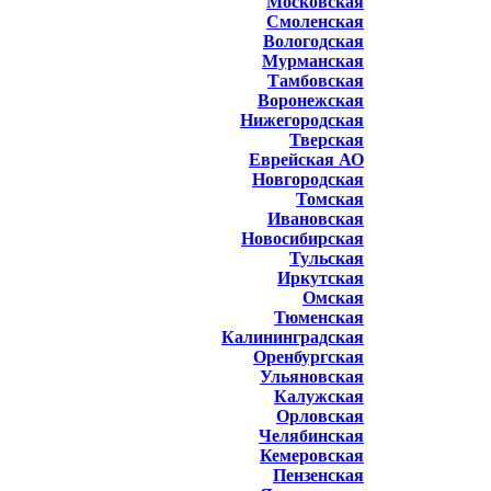
Московская
Смоленская
Вологодская
Мурманская
Тамбовская
Воронежская
Нижегородская
Тверская
Еврейская АО
Новгородская
Томская
Ивановская
Новосибирская
Тульская
Иркутская
Омская
Тюменская
Калининградская
Оренбургская
Ульяновская
Калужская
Орловская
Челябинская
Кемеровская
Пензенская