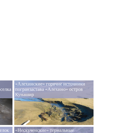
«Алехинские» горячие источники
селка
погранзастава «Алехино» остров
Кунашир
елок
«Нескученские» термальные