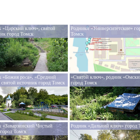
 «Царский ключ», святой
Родники «Университетские» го
ик город Томск
Томск
 «Божия роса», «Средний
«Святой ключ», родник «Омск
 святой источник город Томск
город Томск
к «Заварзинский Чистый
Родник «Дальний ключ» город 
город Томск