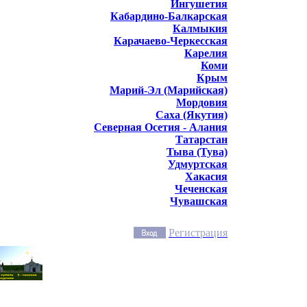
Ингушетия
Кабардино-Балкарская
Калмыкия
Карачаево-Черкесская
Карелия
Коми
Крым
Марий-Эл (Марийская)
Мордовия
Саха (Якутия)
Северная Осетия - Алания
Татарстан
Тыва (Тува)
Удмуртская
Хакасия
Чеченская
Чувашская
Регистрация