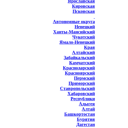
Ярославская
Кировская
Псковская
Автономные округа
Ненецкий
Ханты-Мансийский
Чукотский
Ямало-Ненецкий
Края
Алтайский
Забайкальский
Камчатский
Краснодарский
Красноярский
Пермский
Приморский
Ставропольский
Хабаровский
Республики
Адыгея
Алтай
Башкортостан
Бурятия
Дагестан