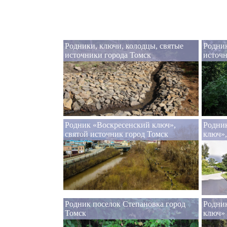
Родники, ключи, колодцы, святые
Родник
источники города Томск
источн
Родник «Воскресенский ключ»,
Родник
святой источник город Томск
ключ»,
Родник поселок Степановка город
Родни
Томск
ключ» 