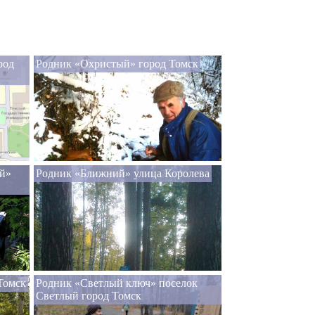
род
Родник «Охристый» город Томск
ий»
Родник «Ближний» улица Королева
Томск
Родник «Светлый ключ» поселок
Светлый город Томск