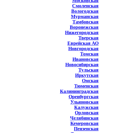
Московская
Смоленская
Вологодская
Мурманская
Тамбовская
Воронежская
Нижегородская
Тверская
Еврейская АО
Новгородская
Томская
Ивановская
Новосибирская
Тульская
Иркутская
Омская
Тюменская
Калининградская
Оренбургская
Ульяновская
Калужская
Орловская
Челябинская
Кемеровская
Пензенская