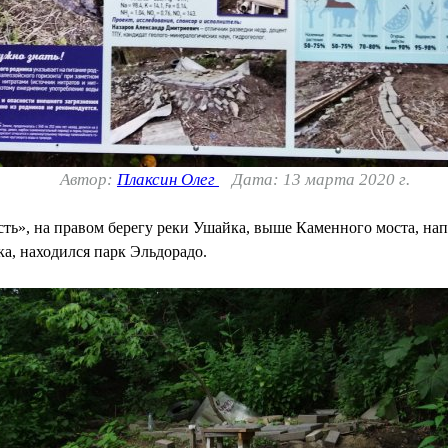
Автор:
Плаксин Олег
Дата: 13 марта 2020 г.
ь», на правом берегу реки Ушайка, выше Каменного моста, нап
ка, находился парк Эльдорадо.