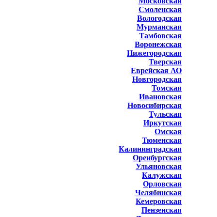
Московская
Смоленская
Вологодская
Мурманская
Тамбовская
Воронежская
Нижегородская
Тверская
Еврейская АО
Новгородская
Томская
Ивановская
Новосибирская
Тульская
Иркутская
Омская
Тюменская
Калининградская
Оренбургская
Ульяновская
Калужская
Орловская
Челябинская
Кемеровская
Пензенская