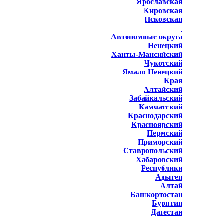
Ярославская
Кировская
Псковская
Автономные округа
Ненецкий
Ханты-Мансийский
Чукотский
Ямало-Ненецкий
Края
Алтайский
Забайкальский
Камчатский
Краснодарский
Красноярский
Пермский
Приморский
Ставропольский
Хабаровский
Республики
Адыгея
Алтай
Башкортостан
Бурятия
Дагестан