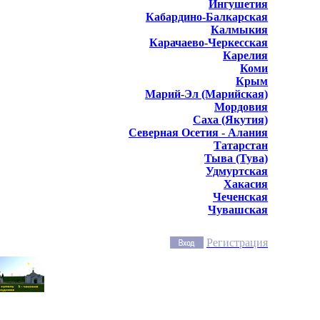
Ингушетия
Кабардино-Балкарская
Калмыкия
Карачаево-Черкесская
Карелия
Коми
Крым
Марий-Эл (Марийская)
Мордовия
Саха (Якутия)
Северная Осетия - Алания
Татарстан
Тыва (Тува)
Удмуртская
Хакасия
Чеченская
Чувашская
Регистрация