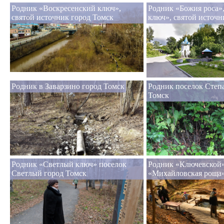
Родник «Воскресенский ключ»,
Родник «Божия роса»
святой источник город Томск
ключ», святой источн
Родник в Заварзино город Томск
Родник поселок Степ
Томск
Родник «Светлый ключ» поселок
Родник «Ключевской»
Светлый город Томск
«Михайловская роща»