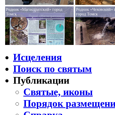
Родник «Магистратский» город
Родник «Чеховский» 
Томск
город Томск
Исцеления
Поиск по святым
Публикации
Святые, иконы
Порядок размещени
Справка