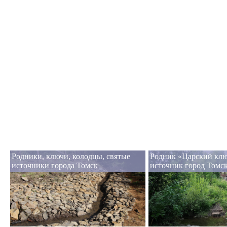
Родники, ключи, колодцы, святые
Родник «Царский клю
источники города Томск
источник город Томс