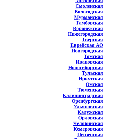
Московская
Смоленская
Вологодская
Мурманская
Тамбовская
Воронежская
Нижегородская
Тверская
Еврейская АО
Новгородская
Томская
Ивановская
Новосибирская
Тульская
Иркутская
Омская
Тюменская
Калининградская
Оренбургская
Ульяновская
Калужская
Орловская
Челябинская
Кемеровская
Пензенская