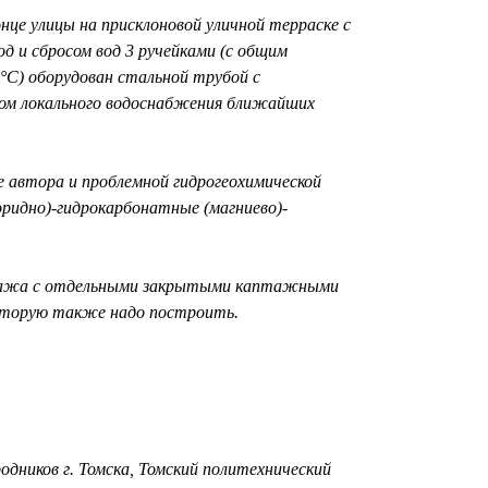
нце улицы на присклоновой уличной терраске с
од и сбросом вод 3 ручейками (с общим
5°C) оборудован стальной трубой с
ком локального водоснабжения ближайших
е автора и проблемной гидрогеохимической
лоридно)-гидрокарбонатные (магниево)-
каптажа с отдельными закрытыми каптажными
которую также надо построить.
одников г. Томска, Томский политехнический