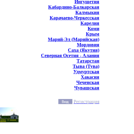
Ингушетия
Кабардино-Балкарская
Калмыкия
Карачаево-Черкесская
Карелия
Коми
Крым
Марий-Эл (Марийская)
Мордовия
Саха (Якутия)
Северная Осетия - Алания
Татарстан
Тыва (Тува)
Удмуртская
Хакасия
Чеченская
Чувашская
Регистрация