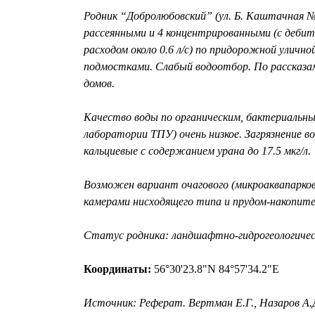
Родник “Добролюбовский” (ул. Б. Каштачная №7
рассеянными и 4 концентрированными (с дебитам
расходом около 0.6 л/с) по придорожной улично
подмостками. Слабый водоотбор. По рассказа
домов.
Качество воды по органическим, бактериальным
лаборатории ТПУ) очень низкое. Загрязнение во
кальциевые с содержанием урана до 17.5 мкг/л.
Возможен вариант очагового (микроаквапарко
камерами нисходящего типа и прудом-накопите
Статус родника: ландшафтно-гидрогеологичес
Координаты:
56°30'23.8"N 84°57'34.2"E
Источник: Реферат. Вертман Е.Г., Назаров А.Д