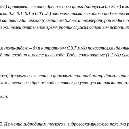
5) проявляется в виде дренажного цирка (радиусом до 25 м) в ко
и 0.2, 0.1, 0.1 и 0.05 л/с) заболоченными выходами подземных в
й канаве. Один выход (с дебитом 0.2 л/с и температурой воды 6.
м жителей длительное время родник служил основным источни
 (коли-индекс – 6) и нитратным (33.7 мг/л) показателям (данны
д происходит в месте их выхода. Воды солоноватые (1.1 г/л) (х
вого) дугового озеленения и циркового траншейно-трубного 
лем и веерным сбросом воды в ливневую уличную канализацию, 
кий.
. Изучение гидродинамического и гидрогеохимического режима р