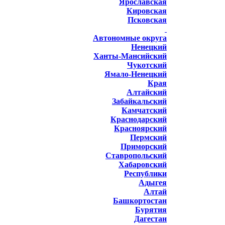
Ярославская
Кировская
Псковская
Автономные округа
Ненецкий
Ханты-Мансийский
Чукотский
Ямало-Ненецкий
Края
Алтайский
Забайкальский
Камчатский
Краснодарский
Красноярский
Пермский
Приморский
Ставропольский
Хабаровский
Республики
Адыгея
Алтай
Башкортостан
Бурятия
Дагестан