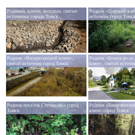
Родники, ключи, колодцы, святые
Родник «Царский клю
источники города Томск
источник город Томс
Родник «Воскресенский ключ»,
Родник «Божия роса»
святой источник город Томск
ключ», святой источн
Родник поселок Степановка город
Родник «Заварзински
Томск
ключ» город Томск