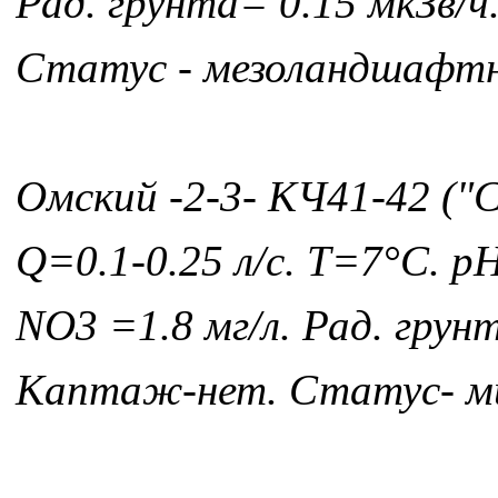
Рад. грунта= 0.15 мкЗв/
Статус - мезоландшафт
Омский -2-3- КЧ41-42 ("
Q=0.1-0.25 л/с. Т=7°С. р
NO3 =1.8 мг/л. Рад. грун
Каптаж-нет. Статус- 