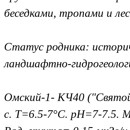
беседками, тропами и ле
Статус родника: историч
ландшафтно-гидрогеолог
Омский-1- КЧ40 ("Святой
с. Т=6.5-7°С. рН=7-7.5. 