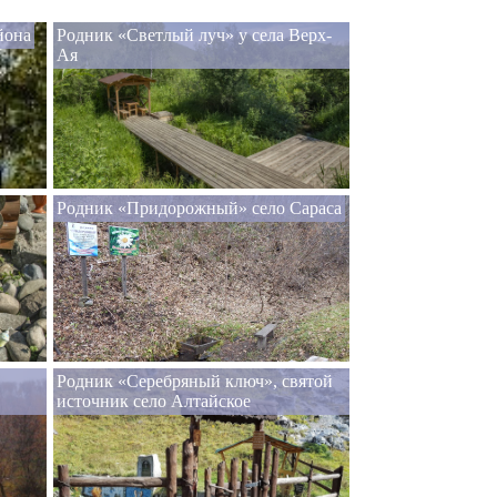
йона
Родник «Светлый луч» у села Верх-
Ая
Родник «Придорожный» село Сараса
Родник «Серебряный ключ», святой
источник село Алтайское