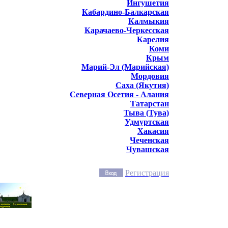
Ингушетия
Кабардино-Балкарская
Калмыкия
Карачаево-Черкесская
Карелия
Коми
Крым
Марий-Эл (Марийская)
Мордовия
Саха (Якутия)
Северная Осетия - Алания
Татарстан
Тыва (Тува)
Удмуртская
Хакасия
Чеченская
Чувашская
Регистрация