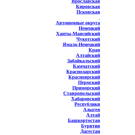
Ярославская
Кировская
Псковская
Автономные округа
Ненецкий
Ханты-Мансийский
Чукотский
Ямало-Ненецкий
Края
Алтайский
Забайкальский
Камчатский
Краснодарский
Красноярский
Пермский
Приморский
Ставропольский
Хабаровский
Республики
Адыгея
Алтай
Башкортостан
Бурятия
Дагестан