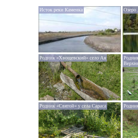
Исток реки Каменка
Озеро
Родник «Хвощевский» село Ая
Родни
Верхня
Родник «Святой» у села Сараса
Родни