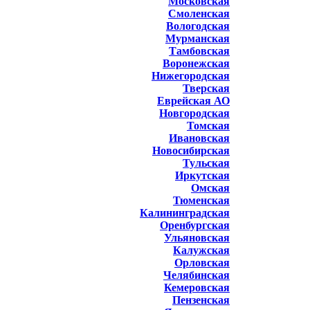
Московская
Смоленская
Вологодская
Мурманская
Тамбовская
Воронежская
Нижегородская
Тверская
Еврейская АО
Новгородская
Томская
Ивановская
Новосибирская
Тульская
Иркутская
Омская
Тюменская
Калининградская
Оренбургская
Ульяновская
Калужская
Орловская
Челябинская
Кемеровская
Пензенская