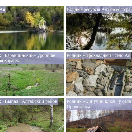
 Ая
Водные ресурсы Алтайского ра
к «Баранчинский» урочище
Родник «Прохладный» село Ая
я Баранча
к «Выпад» Алтайский район
Родник «Кипучий ключ» у села
Пролетарка