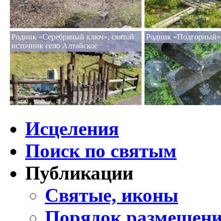
Родник «Серебряный ключ», святой
Родник «Подгорный» 
источник село Алтайское
Исцеления
Поиск по святым
Публикации
Святые, иконы
Порядок размещени