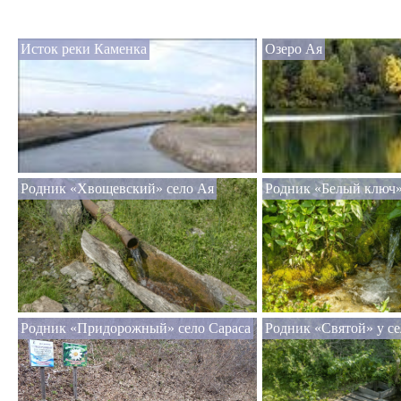
Исток реки Каменка
Озеро Ая
Родник «Хвощевский» село Ая
Родник «Белый ключ» 
Родник «Придорожный» село Сараса
Родник «Святой» у се