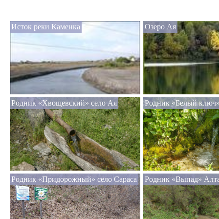
Исток реки Каменка
Озеро Ая
Родник «Хвощевский» село Ая
Родник «Белый ключ» 
Родник «Придорожный» село Сараса
Родник «Выпад» Алт