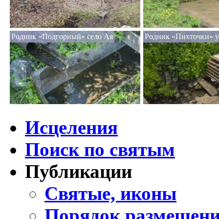
Родник «Подгорный» село Ая
Родник «Пихточки» у
Исцеления
Поиск по святым
Публикации
Святые, иконы
Порядок размещени