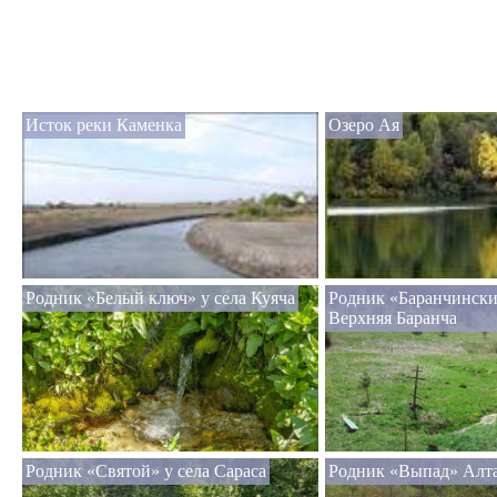
Исток реки Каменка
Озеро Ая
Родник «Белый ключ» у села Куяча
Родник «Баранчинск
Верхняя Баранча
Родник «Святой» у села Сараса
Родник «Выпад» Алт