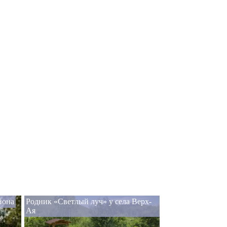
йона
Родник «Светлый луч» у села Верх-
Ая