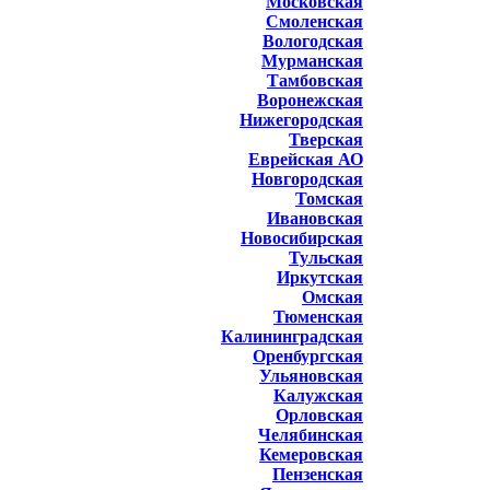
Московская
Смоленская
Вологодская
Мурманская
Тамбовская
Воронежская
Нижегородская
Тверская
Еврейская АО
Новгородская
Томская
Ивановская
Новосибирская
Тульская
Иркутская
Омская
Тюменская
Калининградская
Оренбургская
Ульяновская
Калужская
Орловская
Челябинская
Кемеровская
Пензенская