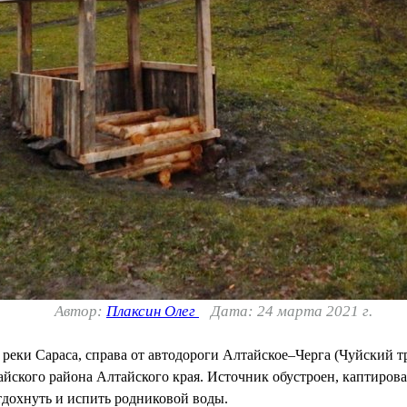
Автор:
Плаксин Олег
Дата: 24 марта 2021 г.
еки Сараса, справа от автодороги Алтайское–Черга (Чуйский тр
йского района Алтайского края. Источник обустроен, каптирован
дохнуть и испить родниковой воды.