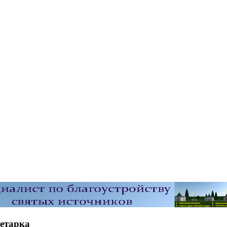
етарка