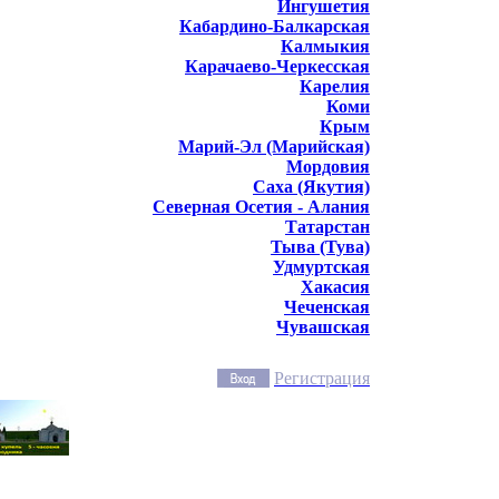
Ингушетия
Кабардино-Балкарская
Калмыкия
Карачаево-Черкесская
Карелия
Коми
Крым
Марий-Эл (Марийская)
Мордовия
Саха (Якутия)
Северная Осетия - Алания
Татарстан
Тыва (Тува)
Удмуртская
Хакасия
Чеченская
Чувашская
Регистрация