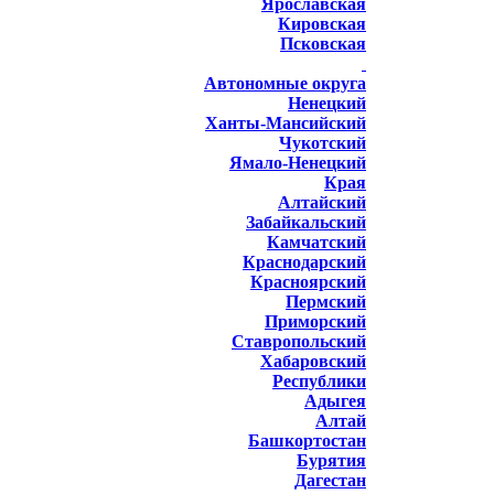
Ярославская
Кировская
Псковская
Автономные округа
Ненецкий
Ханты-Мансийский
Чукотский
Ямало-Ненецкий
Края
Алтайский
Забайкальский
Камчатский
Краснодарский
Красноярский
Пермский
Приморский
Ставропольский
Хабаровский
Республики
Адыгея
Алтай
Башкортостан
Бурятия
Дагестан