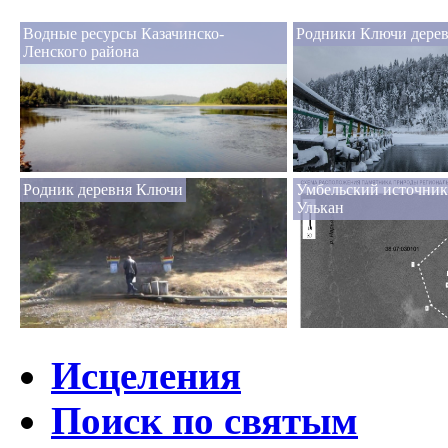
Водные ресурсы Казачинско-
Родники Ключи дере
Ленского района
Родник деревня Ключи
Умбельский источник
Улькан
Исцеления
Поиск по святым