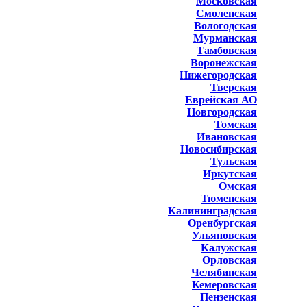
Московская
Смоленская
Вологодская
Мурманская
Тамбовская
Воронежская
Нижегородская
Тверская
Еврейская АО
Новгородская
Томская
Ивановская
Новосибирская
Тульская
Иркутская
Омская
Тюменская
Калининградская
Оренбургская
Ульяновская
Калужская
Орловская
Челябинская
Кемеровская
Пензенская