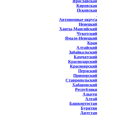
Ярославская
Кировская
Псковская
Автономные округа
Ненецкий
Ханты-Мансийский
Чукотский
Ямало-Ненецкий
Края
Алтайский
Забайкальский
Камчатский
Краснодарский
Красноярский
Пермский
Приморский
Ставропольский
Хабаровский
Республики
Адыгея
Алтай
Башкортостан
Бурятия
Дагестан