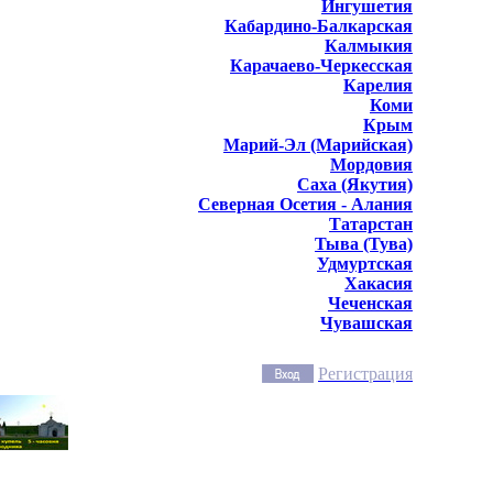
Ингушетия
Кабардино-Балкарская
Калмыкия
Карачаево-Черкесская
Карелия
Коми
Крым
Марий-Эл (Марийская)
Мордовия
Саха (Якутия)
Северная Осетия - Алания
Татарстан
Тыва (Тува)
Удмуртская
Хакасия
Чеченская
Чувашская
Регистрация