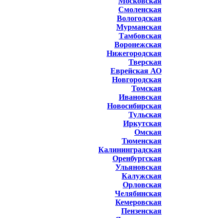
Московская
Смоленская
Вологодская
Мурманская
Тамбовская
Воронежская
Нижегородская
Тверская
Еврейская АО
Новгородская
Томская
Ивановская
Новосибирская
Тульская
Иркутская
Омская
Тюменская
Калининградская
Оренбургская
Ульяновская
Калужская
Орловская
Челябинская
Кемеровская
Пензенская