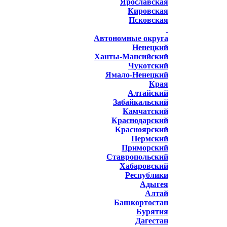
Ярославская
Кировская
Псковская
Автономные округа
Ненецкий
Ханты-Мансийский
Чукотский
Ямало-Ненецкий
Края
Алтайский
Забайкальский
Камчатский
Краснодарский
Красноярский
Пермский
Приморский
Ставропольский
Хабаровский
Республики
Адыгея
Алтай
Башкортостан
Бурятия
Дагестан