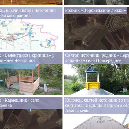
и, ключи святые источники
Родник «Воронежские ложки»
евского района
к «Валентинова криница» у
Святой источник, родник «Пер
лижнее Чесночное
лощинка» село Подсереднее
к «Караешник» село
Колодец, святой источник во и
сьевка
святителя Василия Великого се
Афанасьевка