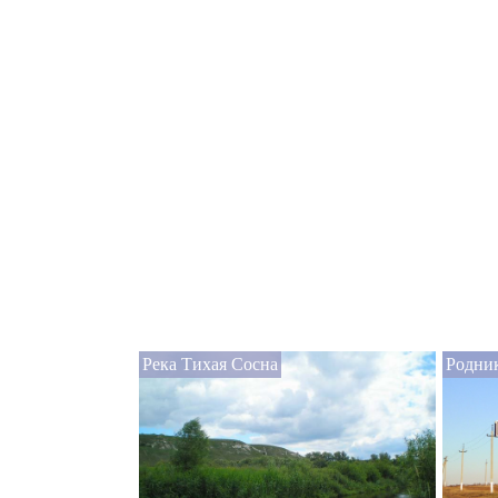
Река Тихая Сосна
Родни