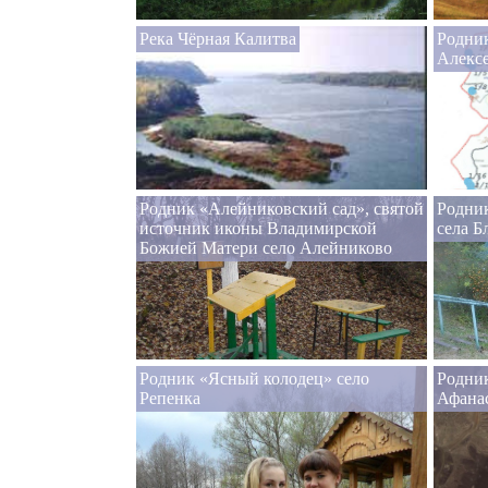
Река Чёрная Калитва
Родник
Алексе
Родник «Алейниковский сад», святой
Родни
источник иконы Владимирской
села Б
Божией Матери село Алейниково
Родник «Ясный колодец» село
Родни
Репенка
Афана