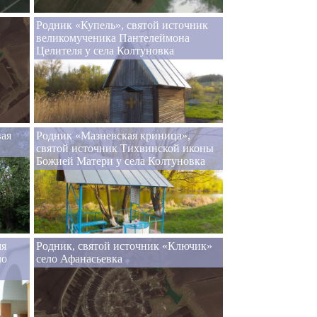
Родник «Купель», святой источник
великомученика Пантелеймона
Целителя у села Колтуновка
вая
Родник «Мазневская криница»,
святой источник Тихвинской иконы
Божией Матери у села Колтуновка
мя
Родник, святой источник «Ключик»
ло
село Афанасьевка