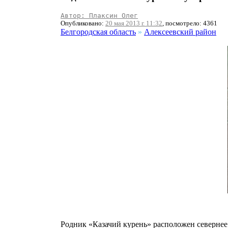
Автор: Плаксин Олег
Опубликовано:
20 мая 2013 г. 11:32
, посмотрело: 4361
Белгородская область
»
Алексеевский район
Родник «Казачий курень» расположен севернее 