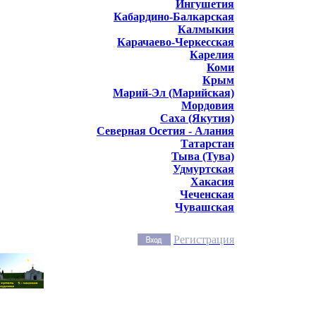
Ингушетия
Кабардино-Балкарская
Калмыкия
Карачаево-Черкесская
Карелия
Коми
Крым
Марий-Эл (Марийская)
Мордовия
Саха (Якутия)
Северная Осетия - Алания
Татарстан
Тыва (Тува)
Удмуртская
Хакасия
Чеченская
Чувашская
Регистрация