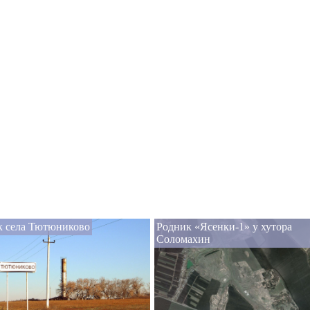
к села Тютюниково
Родник «Ясенки-1» у хутора
Соломахин