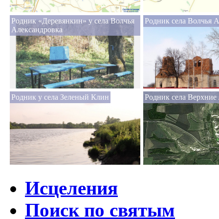
Родник «Деревянкин» у села Волчья
Родник села Волчья 
Александровка
Родник у села Зеленый Клин
Родник села Верхние
Исцеления
Поиск по святым