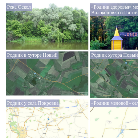
Река Оскол
«Родник здоровья» м
Волоконовка и Пятни
Родник в хуторе Новый
Родник хутора Новый
Родник у села Покровка
«Родник меловой» се