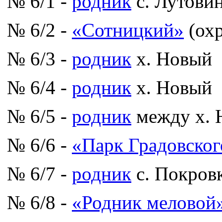
№ 6/1 -
родник
с. Лутови
№ 6/2 -
«Сотницкий»
(охр
№ 6/3 -
родник
х. Новый
№ 6/4 -
родник
х. Новый
№ 6/5 -
родник
между х. 
№ 6/6 -
«Парк Градовског
№ 6/7 -
родник
с. Покров
№ 6/8 -
«Родник меловой