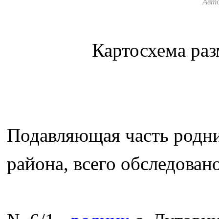
Авт
Картосхема ра
Подавляющая часть родни
района, всего обследован