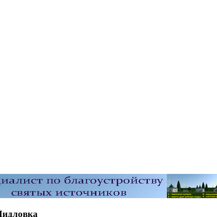
Шидловка