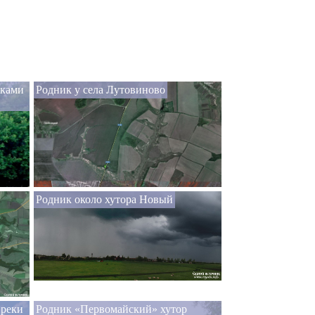
лками
Родник у села Лутовиново
Родник около хутора Новый
 реки
Родник «Первомайский» хутор