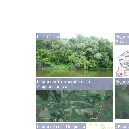
Река Оскол
Родник
Волоко
Родник «Сотницкий» село
Родник
Староивановка
Родник у села Покровка
«Родни