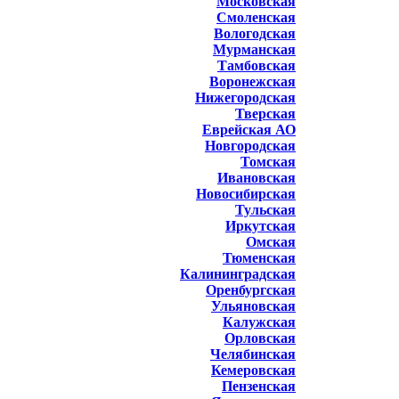
Московская
Смоленская
Вологодская
Мурманская
Тамбовская
Воронежская
Нижегородская
Тверская
Еврейская АО
Новгородская
Томская
Ивановская
Новосибирская
Тульская
Иркутская
Омская
Тюменская
Калининградская
Оренбургская
Ульяновская
Калужская
Орловская
Челябинская
Кемеровская
Пензенская