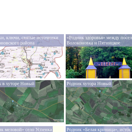
и, ключи, святые источники
«Родник здоровья» между посе
новского района
Волоконовка и Пятницкое
 в хуторе Новый
Родник хутора Новый
к меловой» село Успенка
Родник «Белая криница», исток