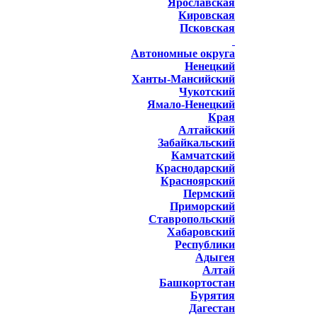
Ярославская
Кировская
Псковская
Автономные округа
Ненецкий
Ханты-Мансийский
Чукотский
Ямало-Ненецкий
Края
Алтайский
Забайкальский
Камчатский
Краснодарский
Красноярский
Пермский
Приморский
Ставропольский
Хабаровский
Республики
Адыгея
Алтай
Башкортостан
Бурятия
Дагестан