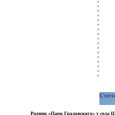
Родник «Парк Градовского» у села 