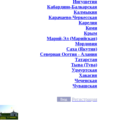
Ингушетия
Кабардино-Балкарская
Калмыкия
Карачаево-Черкесская
Карелия
Коми
Крым
Марий-Эл (Марийская)
Мордовия
Саха (Якутия)
Северная Осетия - Алания
Татарстан
Тыва (Тува)
Удмуртская
Хакасия
Чеченская
Чувашская
Регистрация