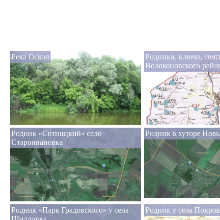
Река Оскол
Родники, ключи, свя
Волоконовского райо
Родник «Сотницкий» село
Родник в хуторе Нов
Староивановка
Родник «Парк Градовского» у села
Родник у села Покров
Шидловка