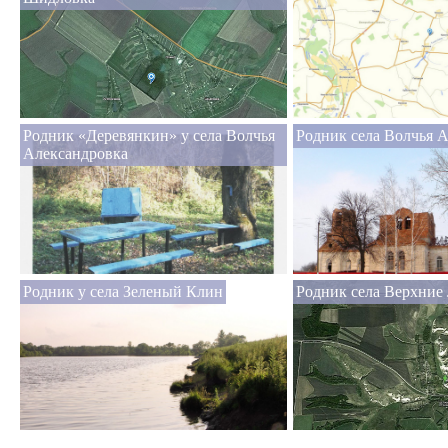
Родник «Деревянкин» у села Волчья
Родник села Волчья 
Александровка
Родник у села Зеленый Клин
Родник села Верхние