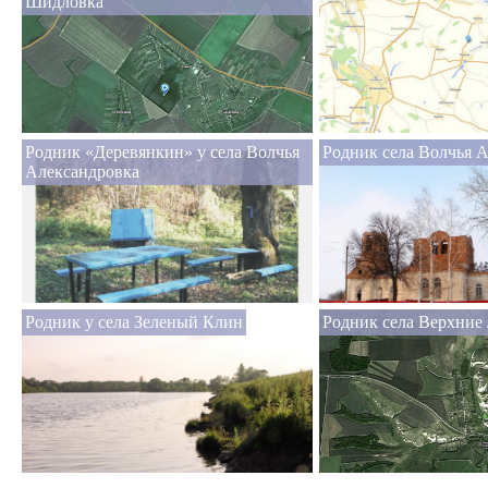
Шидловка
Родник «Деревянкин» у села Волчья
Родник села Волчья 
Александровка
Родник у села Зеленый Клин
Родник села Верхние