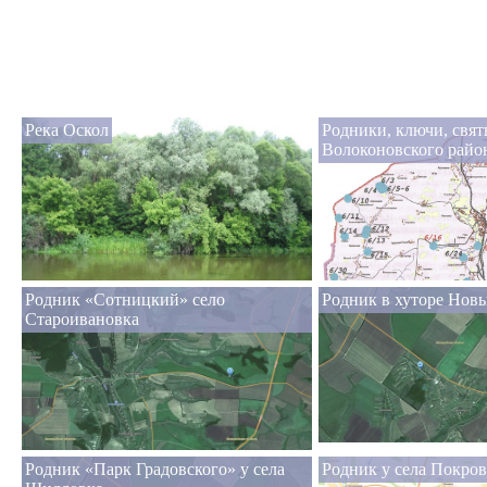
Река Оскол
Родники, ключи, свя
Волоконовского райо
Родник «Сотницкий» село
Родник в хуторе Нов
Староивановка
Родник «Парк Градовского» у села
Родник у села Покров