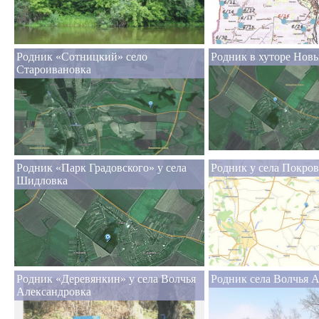
Родник «Сотницкий» село
Родник в хуторе Нов
Староивановка
Родник «Парк Градовского» у села
Родник у села Покров
Шидловка
Родник «Деревянкин» у села Волчья
Родник села Волчья 
Александровка