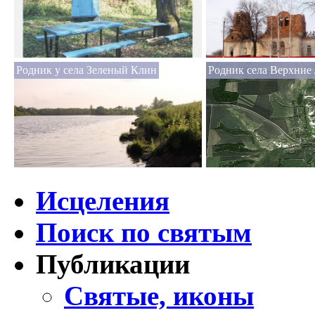
Родник у села Зеленый Клин
Родник села Верхние
Исцеления
Поиск по святым
Публикации
Святые, иконы