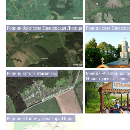
Родник близ села Ивановская Лисица
Родник села Ивановс
Родник хутора Масычево
Родник «Святой коло
Новостроевка-Первая
Родник «Таир» у села Гора-Подол