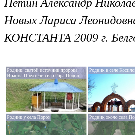
Петин Александр Никола
Новых Лариса Леонидовн
КОНСТАНТА 2009 г. Белг
Родник, святой источник пророка
Родник в селе Косило
Иоанна Предтечи село Гора Подол
Родник у села Пороз
Родник около села По