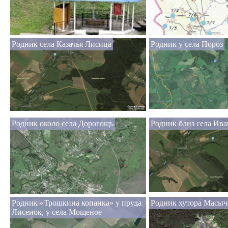
Родник села Казачья Лисица
Родник у села Пороз
Родник около села Дорогощь
Родник близ села Ив
Родник «Трошкина копанка» у пруда
Родник хутора Масыч
Лисенок, у села Мощеное