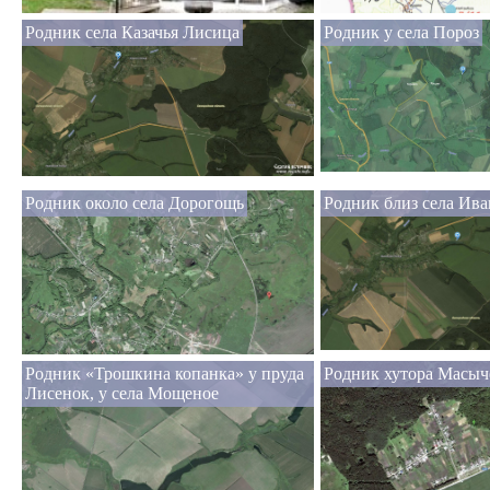
Родник села Казачья Лисица
Родник у села Пороз
Родник около села Дорогощь
Родник близ села Ив
Родник «Трошкина копанка» у пруда
Родник хутора Масыч
Лисенок, у села Мощеное