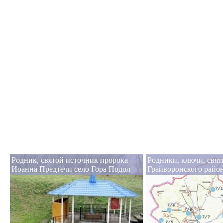
Родник, святой источник пророка
Родники, ключи, свя
Иоанна Предтечи село Гора Подол
Грайворонского райо