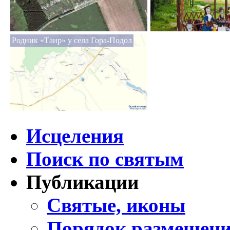
Родник «Таир» у села Гора-Подол
Исцеления
Поиск по святым
Публикации
Святые, иконы
Порядок размещени