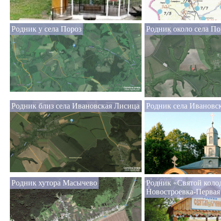
Родник у села Пороз
Родник около села По
Родник близ села Ивановская Лисица
Родник села Ивановс
Родник хутора Масычево
Родник «Святой коло
Новостроевка-Первая