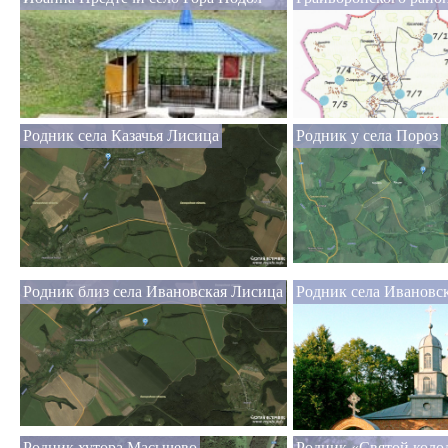
Родник села Казачья Лисица
Родник у села Пороз
Родник близ села Ивановская Лисица
Родник села Ивановс
Родник хутора Масычево
Родник «Святой коло