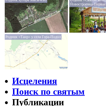
Новостроевка-Первая
Родник «Таир» у села Гора-Подол
Исцеления
Поиск по святым
Публикации