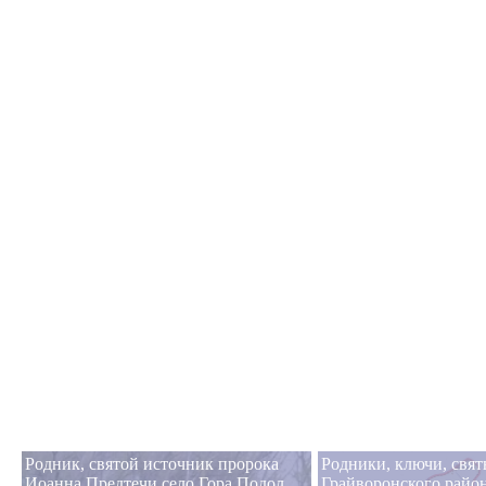
Родник, святой источник пророка
Родники, ключи, свя
Иоанна Предтечи село Гора Подол
Грайворонского райо