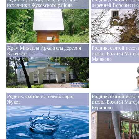
источники Жуковского района
деревней Воробьи и с
Храм Михаила Архангела деревня
Родник, святой источ
Кутепово
иконы Божией Матери
Машково
Родник, святой источник город
Родник, святой исто
Жуков
иконы Божией Матери
Буриново