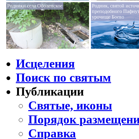
Родники села Оболенское
Родник, святой источ
преподобного Пафнут
урочище Боево
Исцеления
Поиск по святым
Публикации
Святые, иконы
Порядок размещени
Справка