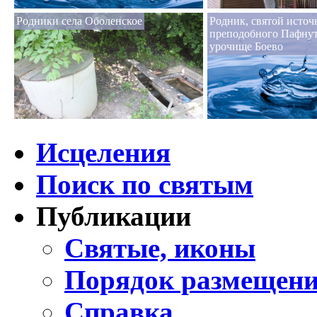
Родники села Оболенское
Родник, святой источ
преподобного Пафнут
урочище Боево
Исцеления
Поиск по святым
Публикации
Святые, иконы
Порядок размещени
Справка