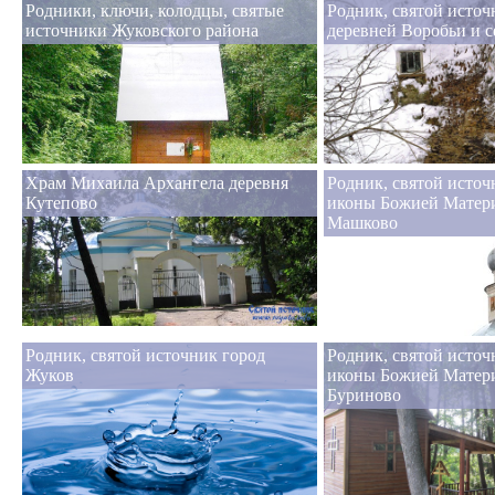
Родники, ключи, колодцы, святые
Родник, святой исто
источники Жуковского района
деревней Воробьи и с
Храм Михаила Архангела деревня
Родник, святой источ
Кутепово
иконы Божией Матери
Машково
Родник, святой источник город
Родник, святой исто
Жуков
иконы Божией Матери
Буриново