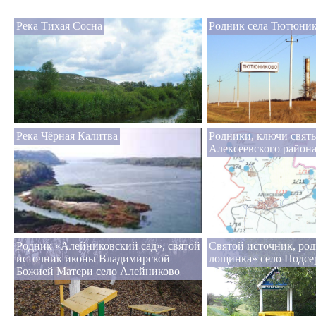
Река Тихая Сосна
Родник села Тютюни
Река Чёрная Калитва
Родники, ключи свят
Алексеевского район
Родник «Алейниковский сад», святой
Святой источник, ро
источник иконы Владимирской
лощинка» село Подсе
Божией Матери село Алейниково