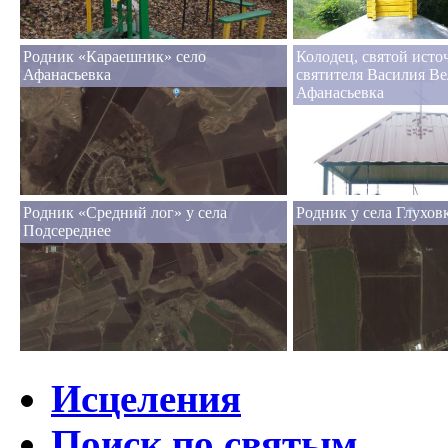
Родник «Караешник» село
Колодец, святой исто
Афанасьевка
святителя Василия Ве
Афанасьевка
Родник «Средний лог» у села
Родник у села Глухов
Подсереднее
Исцеления
Поиск по святым