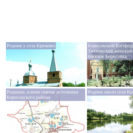
Родник у села Крюково
Борисовский Богород
Тихвинский женский
поселок Борисовка
Родники, ключи святые источники
Родник около села К
Борисовского района