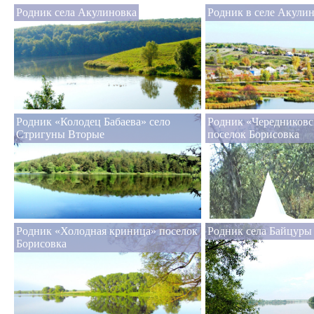
Родник села Акулиновка
Родник в селе Акули
Родник «Колодец Бабаева» село
Родник «Чередниковс
Стригуны Вторые
поселок Борисовка
Родник «Холодная криница» поселок
Родник села Байцуры
Борисовка