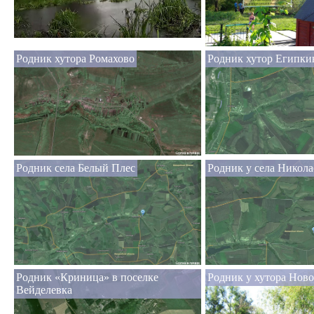
Родник хутора Ромахово
Родник хутор Египки
Родник села Белый Плес
Родник у села Никола
Родник «Криница» в поселке
Родник у хутора Нов
Вейделевка