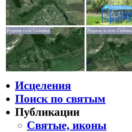
Родник села Саловка
Родник в селе Саловк
Исцеления
Поиск по святым
Публикации
Святые, иконы