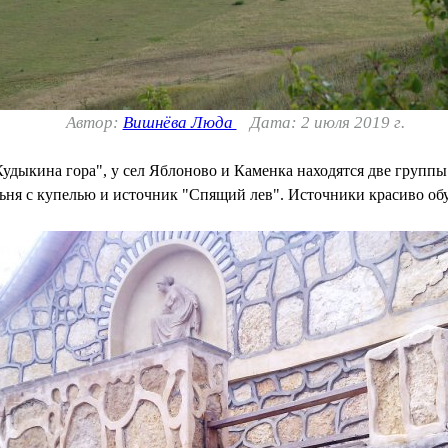
Автор:
Вишнёва Люда
Дата: 2 июля 2019 г.
Кудыкина гора", у сел Яблоново и Каменка находятся две групп
льня с купелью и источник "Спящий лев". Источники красиво об