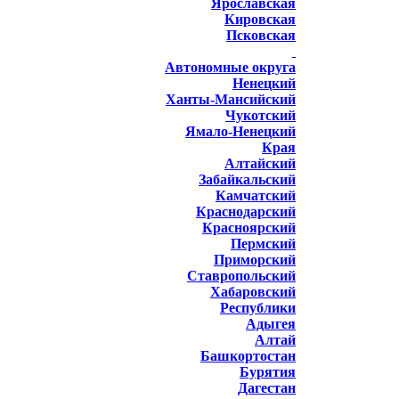
Ярославская
Кировская
Псковская
Автономные округа
Ненецкий
Ханты-Мансийский
Чукотский
Ямало-Ненецкий
Края
Алтайский
Забайкальский
Камчатский
Краснодарский
Красноярский
Пермский
Приморский
Ставропольский
Хабаровский
Республики
Адыгея
Алтай
Башкортостан
Бурятия
Дагестан