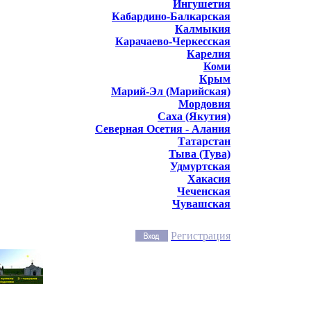
Ингушетия
Кабардино-Балкарская
Калмыкия
Карачаево-Черкесская
Карелия
Коми
Крым
Марий-Эл (Марийская)
Мордовия
Саха (Якутия)
Северная Осетия - Алания
Татарстан
Тыва (Тува)
Удмуртская
Хакасия
Чеченская
Чувашская
Регистрация