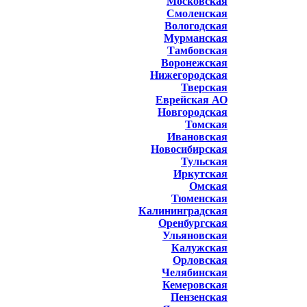
Московская
Смоленская
Вологодская
Мурманская
Тамбовская
Воронежская
Нижегородская
Тверская
Еврейская АО
Новгородская
Томская
Ивановская
Новосибирская
Тульская
Иркутская
Омская
Тюменская
Калининградская
Оренбургская
Ульяновская
Калужская
Орловская
Челябинская
Кемеровская
Пензенская