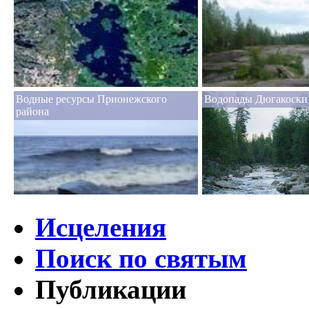
Водные ресурсы Прионежского
Водопады Дюгакоски
района
Исцеления
Поиск по святым
Публикации