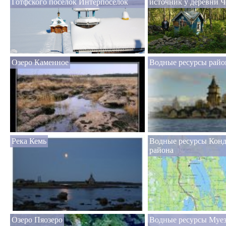
Готфского поселок Интерпоселок
источник у деревни 
Озеро Каменное
Водные ресурсы райо
Река Кемь
Водные ресурсы Кон
района
Озеро Пяозеро
Водные ресурсы Муез