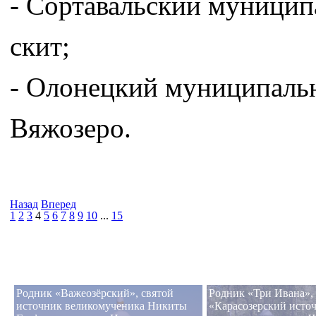
- Сортавальский муницип
скит;
- Олонецкий муниципальн
Вяжозеро.
Назад
Вперед
1
2
3
4
5
6
7
8
9
10
...
15
Родник «Важеозёрский», святой
Родник «Три Ивана»,
источник великомученика Никиты
«Карасозерский источ