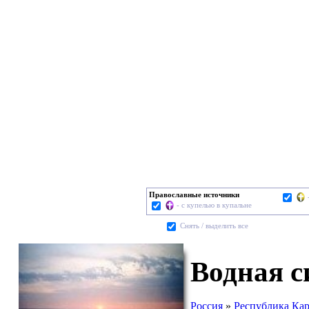
Православные источники
- с купелью в купальне
Cнять / выделить все
Водная с
Россия
»
Республика Ка