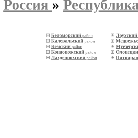
Россия
»
Республик
Беломорский
Лоухски
район
Калевальский
Медвежье
район
Кемский
Муезерск
район
Кондопожский
Олонецк
район
Лахденпохский
Питкяра
район