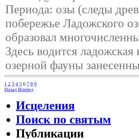
Периода: озы (следы дре
побережье Ладожского оз
образовал многочисленны
Здесь водится ладожская
озерной фауны занесенны
1
2
3
4
5
6
7
8
9
Назад
Вперед
Исцеления
Поиск по святым
Публикации