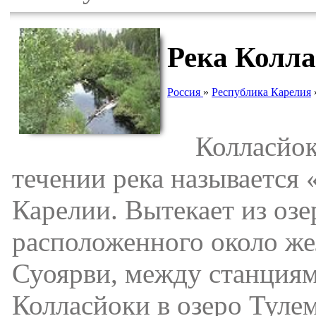
Река Колл
Россия
»
Республика Карелия
Колласйоки 
течении река называется
Карелии. Вытекает из озе
расположенного около ж
Суоярви, между станциям
Колласйоки в озеро Тулем