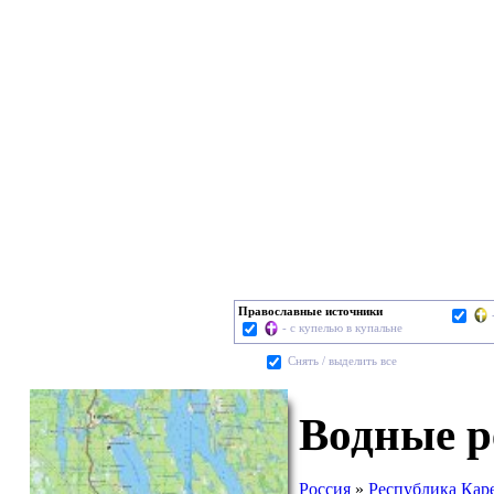
Православные источники
- с купелью в купальне
Cнять / выделить все
Водные р
Россия
»
Республика Кар