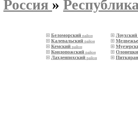
Россия
»
Республик
Беломорский
Лоухски
район
Калевальский
Медвежье
район
Кемский
Муезерск
район
Кондопожский
Олонецк
район
Лахденпохский
Питкяра
район