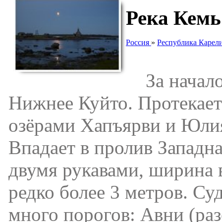
Река Кемь
Россия
»
Республика Карел
За начало 
Нижнее Куйто. Протекает 
озёрами Хапъярви и Юли
Впадает в пролив Западн
двумя рукавами, ширина в
редко более 3 метров. Су
много порогов: Авни (раз