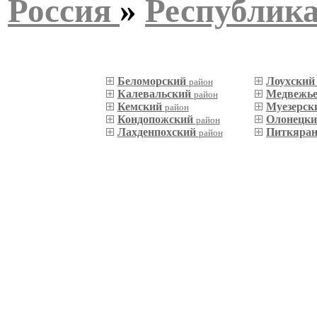
Россия
»
Республик
Беломорский
Лоухски
район
Калевальский
Медвежье
район
Кемский
Муезерск
район
Кондопожский
Олонецк
район
Лахденпохский
Питкяра
район