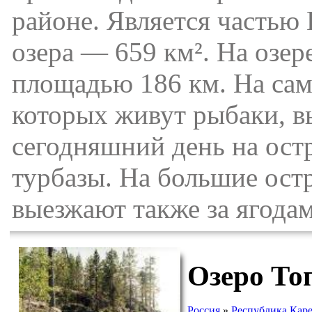
районе. Является частью
озера — 659 км². На озе
площадью 186 км. На сам
которых живут рыбаки, в
сегодняшний день на остр
турбазы. На большие ост
выезжают также за ягода
Озеро То
Россия
»
Республика Кар