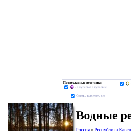
Православные источники
- с купелью в купальне
Cнять / выделить все
Водные р
Россия
»
Республика Каре