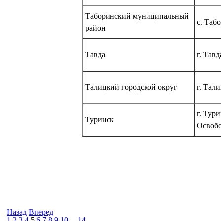
Таборинский муниципальный
с. Таб
район
Тавда
г. Тавд
Талицкий городской округ
г. Тал
г. Тур
Туринск
Освоб
Назад
Вперед
1
2
3
4
5
6
7
8
9
10
...
14