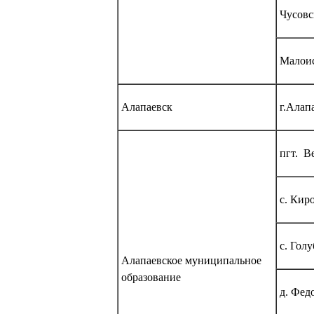
Чусовс
Малоис
Алапаевск
г.Алап
пгт. В
с. Кир
с. Голу
Алапаевское муниципальное
образование
д. Фед