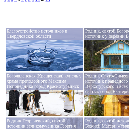
Благоустройство источников в
Родник, святой Бого
Свердловской области
источник у деревни Б
Богоявленская (Крещенская) купель у
Родник Свято-Симеон
храма преподобного Максима
источник праведного
Исповедника город Краснотурьинск
Верхотурского и всех
святых город Екатери
Родник Георгиевский, святой
Родник, святой исто
источник великомученика Георгия
Божией Матери «Умя