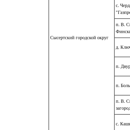
с. Чер
"Газпр
п. В. 
Фински
Сысертский городской округ
д. Клю
п. Дву
п. Бол
п. В. 
загоро
с. Каш