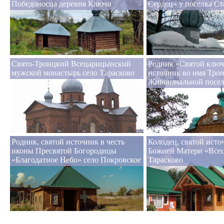
Победоносца деревня Ключи
Сердец» у поселка С
Свято-Троицкий Всецарицынский
Родник «Святой ключ
мужской монастырь село Тарасково
источник во имя Тро
Живоначальной посе
Родник, святой источник в честь
Колодец, святой ист
иконы Пресвятой Богородицы
Божией Матери «Всец
«Благодатное Небо» село Покровское
Тарасково