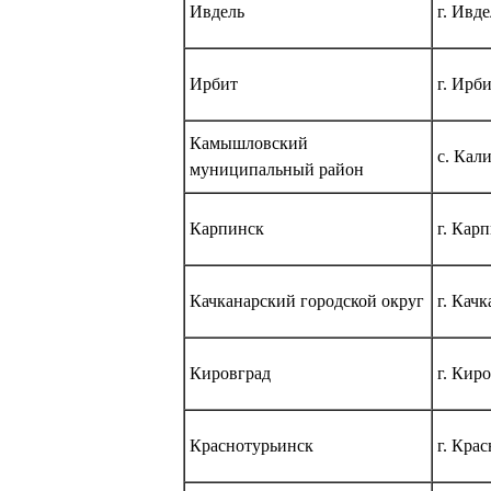
Ивдель
г. Ивд
Ирбит
г. Ирб
Камышловский
с. Кал
муниципальный район
Карпинск
г. Кар
Качканарский городской округ
г. Кач
Кировград
г. Кир
Краснотурьинск
г. Кра