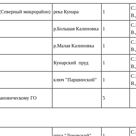
С.
(Северный микрорайон)
река Кунара
1
В.
С.
р.Большая Калиновка
1
В.
С.
р.Малая Калиновка
1
В.
С.
Кунарский пруд
1
В.
С.
ключ "Паршинский"
1
В.
ановическому ГО
5
С.
пруд "Доковский"
1