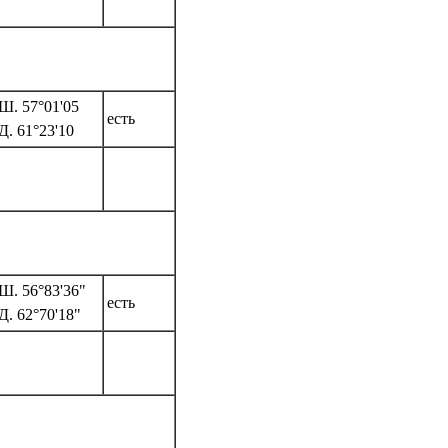
Ш. 57°01'05
есть
Д. 61°23'10
Ш. 56°83'36"
есть
Д. 62°70'18"