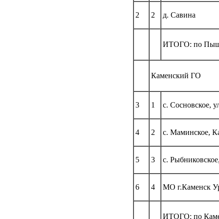
2
2
д. Савина
ИТОГО: по Пыш
Каменский ГО
3
1
с. Сосновское
4
2
с. Маминское, 
5
3
с. Рыбниковское
6
4
МО г.Каменск У
ИТОГО: по Кам