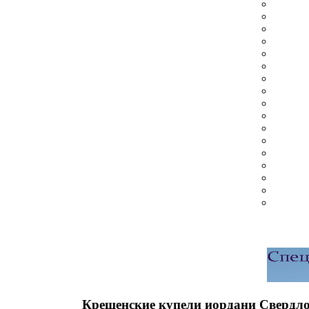
Крещенские купели иордани Свердло