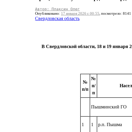
Автор: Плаксин Олег
Опубликовано:
17 января 2026 г. 00:55
, посмотрело: 8141
Свердловская область
В Свердловской области, 18 и 19 января 
№
№
п/
Насе
п/п
п
Пышминский ГО
1
1
р.п. Пышма