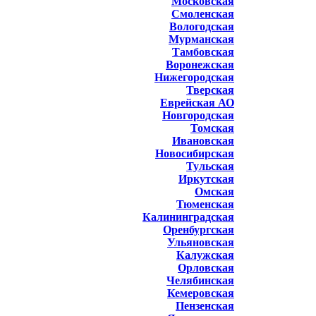
Московская
Смоленская
Вологодская
Мурманская
Тамбовская
Воронежская
Нижегородская
Тверская
Еврейская АО
Новгородская
Томская
Ивановская
Новосибирская
Тульская
Иркутская
Омская
Тюменская
Калининградская
Оренбургская
Ульяновская
Калужская
Орловская
Челябинская
Кемеровская
Пензенская