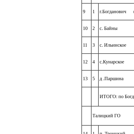
9
1
г.Богданович 
10
2
с. Байны
11
3
с. Ильинское
12
4
с.Кунарское
13
5
д .Паршина
ИТОГО: по Богд
Талицкий ГО
14
1
п. Троицкий