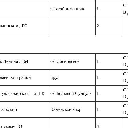
С.
Святой источник
1
В.
минскому ГО
2
С.
, ул. Ленина д. 64
оз. Сосновское
1
В.
С
Каменский район
пруд
1
В.
С.
, ул. Советская д. 135
оз. Большой Сунгуль
1
В.
С.
ральский
Каменское вдхр.
1
В.
енскому ГО
4