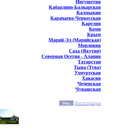
Ингушетия
Кабардино-Балкарская
Калмыкия
Карачаево-Черкесская
Карелия
Коми
Крым
Марий-Эл (Марийская)
Мордовия
Саха (Якутия)
Северная Осетия - Алания
Татарстан
Тыва (Тува)
Удмуртская
Хакасия
Чеченская
Чувашская
Регистрация