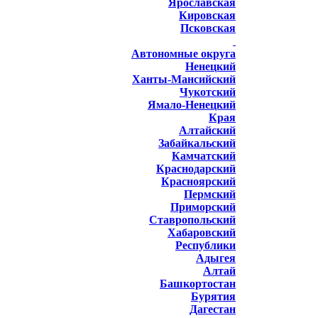
Ярославская
Кировская
Псковская
Автономные округа
Ненецкий
Ханты-Мансийский
Чукотский
Ямало-Ненецкий
Края
Алтайский
Забайкальский
Камчатский
Краснодарский
Красноярский
Пермский
Приморский
Ставропольский
Хабаровский
Республики
Адыгея
Алтай
Башкортостан
Бурятия
Дагестан