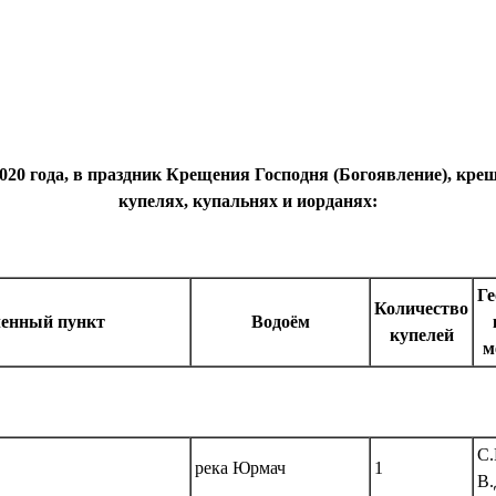
2020 года, в праздник Крещения Господня (Богоявление), кр
купелях, купальнях и иорданях:
Ге
Количество
ленный пункт
Водоём
купелей
м
С.
река Юрмач
1
В.