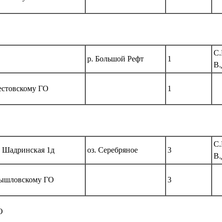
С.
р. Большой Рефт
1
В.
стовскому ГО
1
С.
л. Шадринская 1д
оз. Серебряное
3
В.
ышловскому ГО
3
О