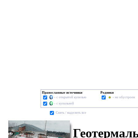
Православные источники
Родники
- с открытой купелью
- не обустроен
- с купальней
Cнять / выделить все
Геотермаль