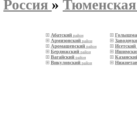
Россия
»
Тюменская
Абатский
Голышма
район
Армизонский
Заводоук
район
Аромашевский
Исетский
район
Бердюжский
Ишимск
район
Вагайский
Казански
район
Викуловский
Нижнета
район