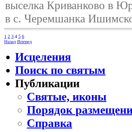
выселка Криванково в Юр
в с. Черемшанка Ишимско
1
2
3
4
5
6
Назад
Вперед
Исцеления
Поиск по святым
Публикации
Святые, иконы
Порядок размещени
Справка