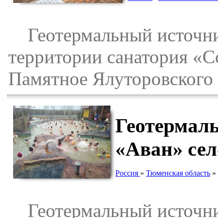
Геотермальный источник 
территории санатория «С
Памятное Ялуторовского 
Геотермал
«Аван» се
Россия
»
Тюменская область
»
Геотермальный источник