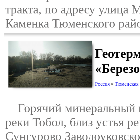
тракта, по адресу улица М
Каменка Тюменского рай
Геотер
«Березо
Россия
»
Тюменская 
Горячий минеральный ис
реки Тобол, близ устья ре
Сунгурово Заводоуковског