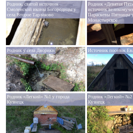
Родник, святой источник
Родник «Девятая Пятн
Смоленской иконы Богородицы у
источник великомуч
села Второе Тарлаково
Параскевы Пятницы у
Монастырское
Родник у села Дворики
Источник поселок Ев
Родник «Легкий» №1 у города
Родник «Легкий» №2 
Кузнецк
Кузнецк