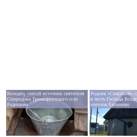
Колодец, святой источник святителя
Родник «Спасский», 
Спиридона Тримифунтского село
в честь Господа Всед
Радищево
поселок Евлашево