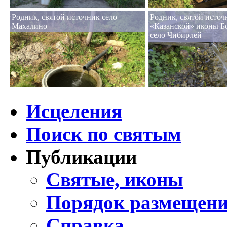
Родник, святой источник село
Родник, святой источ
Махалино
«Казанской» иконы Б
село Чибирлей
Исцеления
Поиск по святым
Публикации
Святые, иконы
Порядок размещени
Справка