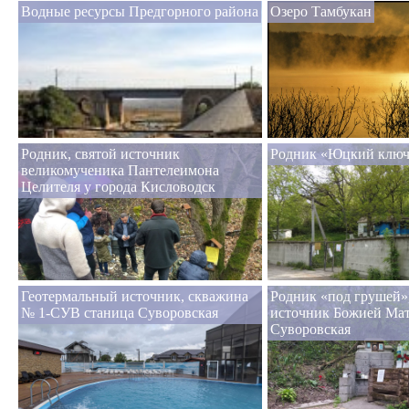
Водные ресурсы Предгорного района
Озеро Тамбукан
Родник, святой источник
Родник «Юцкий ключ
великомученика Пантелеимона
Целителя у города Кисловодск
Геотермальный источник, скважина
Родник «под грушей»,
№ 1-СУВ станица Суворовская
источник Божией Мат
Суворовская